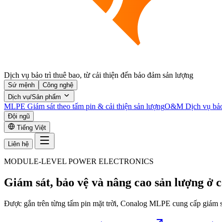
Dịch vụ bảo trì thuê bao, từ cải thiện đến bảo đảm sản lượng
Sứ mệnh
Công nghệ
Dịch vụ/Sản phẩm
MLPE
Giám sát theo tấm pin & cải thiện sản lượng
O&M
Dịch vụ bảo
Đội ngũ
Tiếng Việt
Liên hệ
MODULE-LEVEL POWER ELECTRONICS
Giám sát, bảo vệ và
nâng cao sản lượng
ở c
Được gắn trên từng tấm pin mặt trời, Conalog MLPE cung cấp giám sát